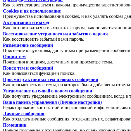
Как зарегистрироваться и каковы преимущества зарегистриров
Cookies и их использование
Преимущества использования cookies, и как удалять cookies да
Авторизация и выход
Как авторизоваться и выходить с форума, как оставаться анон
Восстановление утерянного или забытого пароля
Как восстановить забытый вами пароль.
Размещение сообщений
Пояснение к функциям, доступным при размещении сообщений
Опции тем
Пояснения к опциям, доступным при просмотре темы.
Поиск тем и сообщений
Как пользоваться функцией поиска.
Просмотр активных тем и новых сообщений
Как просмотреть все темы, на которые были добавлены ответы
Уведомление на е-mail о новом сообщении
Как получить уведомление электронным сообщением, когда в т
Ваша панель управления (Личные настройки)
Редактирование контактной и персональной информации, авата
Личные сообщения
Как отсылать личные сообщения, отслеживать их, редактирова
Помошник
Полное пояснение к этой небольшой, но очень удобной функц