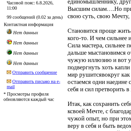
единомышленнику, другу
Часовой пояс: 6.8.2026,
Высшим силам….Но при 
11:00
свою суть, свою Мечту, 
99 сообщений (0.02 за день)
Контактная информация
Становится проще жить,
Нет данных
кого-то. И чем сильнее 
Нет данных
Сила мастера, сильнее 
дальше мыстановимся от
Нет данных
чужую иллюзию и вот у
Нет данных
подвергнуть хоть капли
Отправить сообщение
мир рушитсявокруг как 
остаемся одни наедине с
Отправить письмо на e-
mail
себя и сил претворить 
* Просмотры профиля
обновляются каждый час
Итак, как сохранить себ
ксвоей Мечте, с благод
чужой опыт, но при это
веру в себя и быть ведо