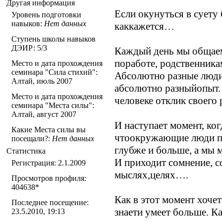
Другая информация
Если окунуться в суету 
Уровень подготовки
навыков:
Нет данных
каккажется…
Ступень школы навыков
ДЭИР: 5/3
Каждый день мы общаем
поработе, родственника
Место и дата прохождения
семинара "Сила стихий":
Абсолютно разные люди,
Алтай, июль 2007
абсолютно разныйопыт.
Место и дата прохождения
человеке отклик своего 
семинара "Места силы":
Алтай, август 2007
И наступает момент, ког
Какие Места силы вы
чтоокружающие люди по
посещали?:
Нет данных
глубже и больше, а мы 
Статистика
И приходит сомнение, с
Регистрация: 2.1.2009
мыслях,целях….
Просмотров профиля:
404638
*
Как в этот момент хочетс
Последнее посещение:
знаети умеет больше. Ка
23.5.2010, 19:13