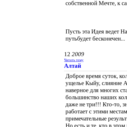
собственной Мечте, к с
Пусть эта Идея ведет На
путьбудет бесконечен...
12
2009
Читать тему
Алтай
Доброе время суток, ко
ущелье Кыйу, слияние А
наверное для многих ст
большинство наших колле
даже не три!!! Кто-то, 
работает с этими места
примечательные результа
Но есть и те, кто в это