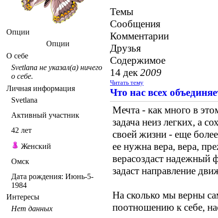
Темы
Сообщения
Опции
Комментарии
Опции
Друзья
О себе
Содержимое
Svetlana не указал(а) ничего
14 дек
2009
о себе.
Читать тему
Личная информация
Что нас всех объединяет.
Svetlana
Мечта - как много в эт
Активный участник
задача неиз легких, а со
42
лет
своей жизни - еще боле
ее нужна вера, вера, пре
Женский
верасоздаст надежный ф
Омск
задаст направление дви
Дата рождения:
Июнь-5-
1984
На сколько мы верны са
Интересы
поотношению к себе, на
Нет данных